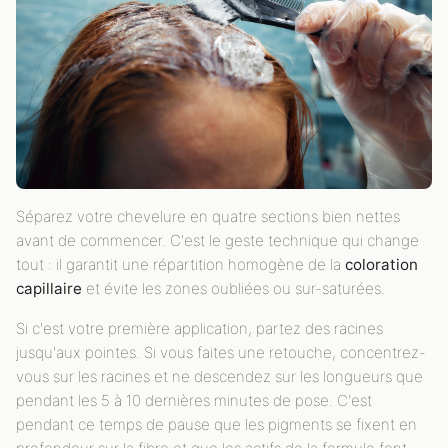
Séparez votre chevelure en quatre sections bien nettes
avant de commencer. C'est le geste technique qui change
tout : il garantit une répartition homogène de la
coloration
capillaire
et évite les zones oubliées ou sur-saturées.
Si c'est votre première application, partez des racines
jusqu'aux pointes. Si vous faites une retouche, concentrez-
vous sur les racines et ne descendez sur les longueurs que
pendant les 5 à 10 dernières minutes de pose. C'est
pendant ce temps de pause que les pigments se fixent en