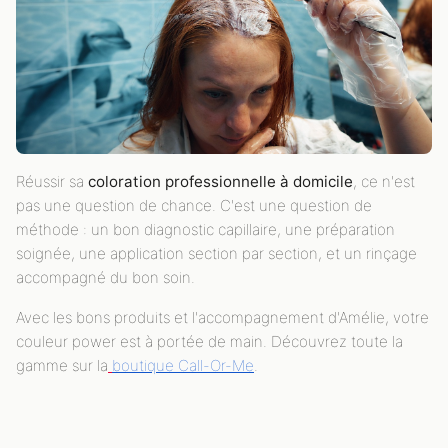
Réussir sa
coloration professionnelle à domicile
, ce n'est
pas une question de chance. C'est une question de
méthode : un bon diagnostic capillaire, une préparation
soignée, une application section par section, et un rinçage
accompagné du bon soin.
Avec les bons produits et l'accompagnement d'Amélie, votre
couleur power est à portée de main. Découvrez toute la
gamme sur la
boutique Call-Or-Me
.