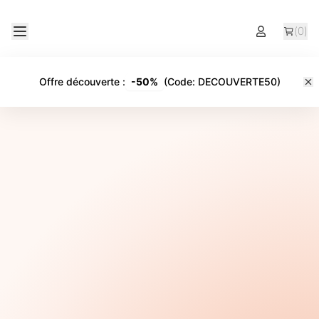
(
0
)
Offre découverte
:
-
50%
(Code:
DECOUVERTE50
)