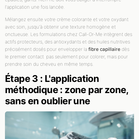
l'application une fois lancée.
Mélangez ensuite votre crème colorante et votre oxydant
avec soin, jusqu'à obtenir une texture homogène et
onctueuse. Les formulations chez Call-Or-Me intègrent des
actifs protecteurs, des antioxydants et des huiles nutritives
précisément dosés pour envelopper la
fibre capillaire
dès
le premier contact pas seulement pour colorer, mais pour
prendre soin du cheveu en même temps.
Étape 3 : L'application
méthodique : zone par zone,
sans en oublier une