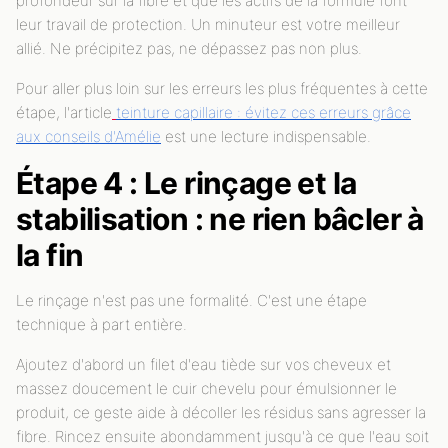
profondeur sur la fibre et que les actifs de la formule font
leur travail de protection. Un minuteur est votre meilleur
allié. Ne précipitez pas, ne dépassez pas non plus.
Pour aller plus loin sur les erreurs les plus fréquentes à cette
étape, l'article
teinture capillaire : évitez ces erreurs grâce
aux conseils d'Amélie
est une lecture indispensable.
Étape 4 : Le rinçage et la
stabilisation : ne rien bâcler à
la fin
Le rinçage n'est pas une formalité. C'est une étape
technique à part entière.
Ajoutez d'abord un filet d'eau tiède sur vos cheveux et
massez doucement le cuir chevelu pour émulsionner le
produit, ce geste aide à décoller les résidus sans agresser la
fibre. Rincez ensuite abondamment jusqu'à ce que l'eau soit