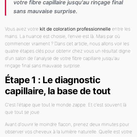
votre fibre capillaire jusqu'au rinçage final
sans mauvaise surprise.
Vous avez votre
kit de coloration professionnelle
entre les
mains. La nuance est choisie, l'envie est là. Mais par où
commencer vraiment ? Dans cet article, nous allons voir les
quatre étapes clés pour obtenir chez vous un résultat digne
d'un salon de l'analyse de votre fibre capillaire jusqu'au
rinçage final sans mauvaise surprise.
Étape 1 : Le diagnostic
capillaire, la base de tout
C'est l'étape que tout le monde zappe. Et c'est souvent là
que tout se joue.
Avant d'ouvrir le moindre flacon, prenez deux minutes pour
observer vos cheveux à la lumière naturelle. Quelle est votre