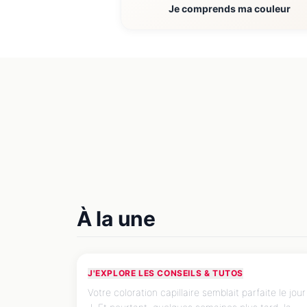
Je comprends ma couleur
Eau calcaire, soleil, chaleur
: les 3 ennemis silencieux
de votre coloration
À la une
capillaire
J'EXPLORE LES CONSEILS & TUTOS
CONSEIL EXPERT
Votre coloration capillaire semblait parfaite le jour