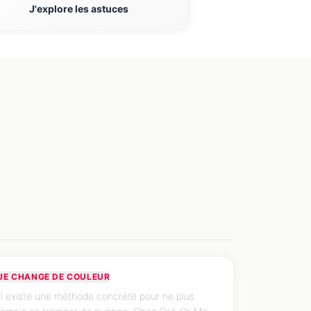
J'explore les astuces
Comment choisir sa
coloration à la maison ?
JE CHANGE DE COULEUR
CONSEIL EXPERT
Il existe une méthode concrète pour ne plus