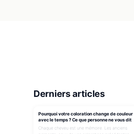
Derniers articles
JE COLORE MES CHEVEUX
Pourquoi votre coloration change de couleur
avec le temps ? Ce que personne ne vous dit
Chaque cheveu est une mémoire. Les anciens