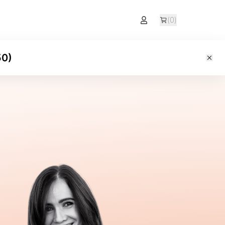
(
0
)
50
)