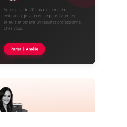
Après plus de 20 ans d'expertise en
coloration, je vous guide pour éviter les
erreurs et obtenir un résultat professionnel,
chez vous.
Parler à Amélie