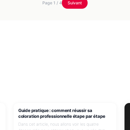
Page
1
/
4
Suivant
J'EXPLORE LES ASTUCES
Guide pratique : comment réussir sa
coloration professionnelle étape par étape
Dans cet article, nous allons voir les quatre