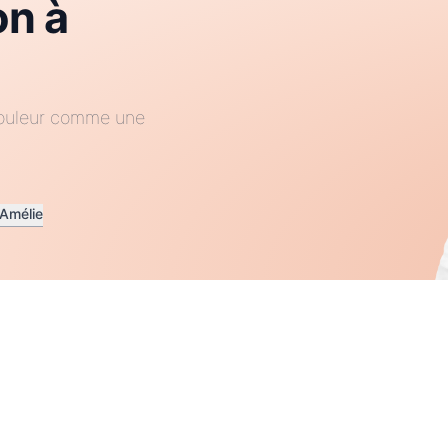
on à
 couleur comme une
 Amélie