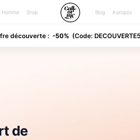
Homme
Shop
Blog
A propos
fre découverte
:
-
50%
(Code:
DECOUVERTE
rt de