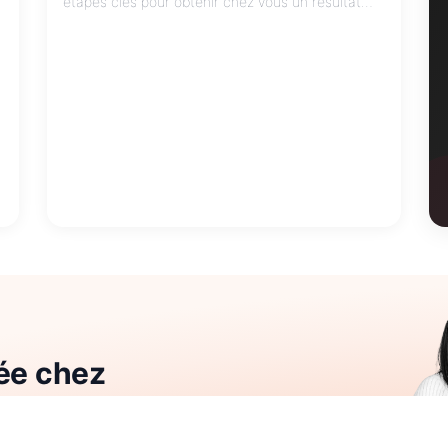
étapes clés pour obtenir chez vous un résultat
digne d'un salon de l'analyse de votre fibre
capillaire jusqu'au rinçage final sans mauvaise
surprise.
rée chez