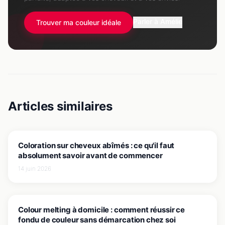
Parler à Amélie
Trouver ma couleur idéale
Articles similaires
JE COLORE MES CHEVEUX
Coloration sur cheveux abîmés : ce qu'il faut
absolument savoir avant de commencer
14 juin 2026
JE COLORE MES CHEVEUX
Colour melting à domicile : comment réussir ce
fondu de couleur sans démarcation chez soi