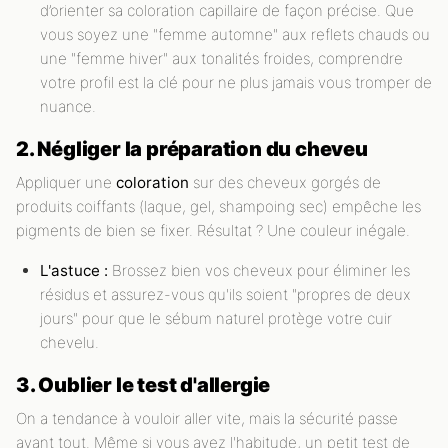
d’orienter sa coloration capillaire de façon précise. Que
vous soyez une "femme automne" aux reflets chauds ou
une "femme hiver" aux tonalités froides, comprendre
votre profil est la clé pour ne plus jamais vous tromper de
nuance.
2. Négliger la préparation du cheveu
Appliquer une
coloration
sur des cheveux gorgés de
produits coiffants (laque, gel, shampoing sec) empêche les
pigments de bien se fixer. Résultat ? Une couleur inégale.
L'astuce :
Brossez bien vos cheveux pour éliminer les
résidus et assurez-vous qu'ils soient "propres de deux
jours" pour que le sébum naturel protège votre cuir
chevelu.
3. Oublier le test d'allergie
On a tendance à vouloir aller vite, mais la sécurité passe
avant tout. Même si vous avez l'habitude, un petit test de