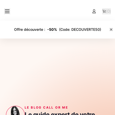
(
0
)
Offre découverte
:
-
50%
(Code:
DECOUVERTE50
)
LE BLOG CALL OR ME
Le guide expert de votre