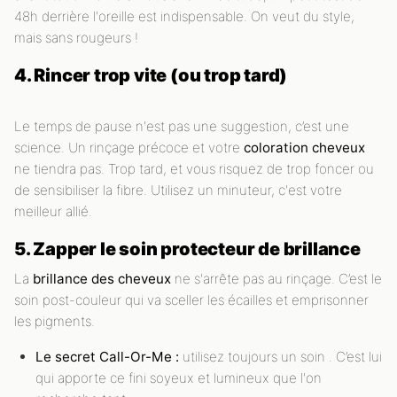
48h derrière l'oreille est indispensable. On veut du style,
mais sans rougeurs !
4. Rincer trop vite (ou trop tard)
Le temps de pause n'est pas une suggestion, c’est une
science. Un rinçage précoce et votre
coloration cheveux
ne tiendra pas. Trop tard, et vous risquez de trop foncer ou
de sensibiliser la fibre. Utilisez un minuteur, c'est votre
meilleur allié.
5. Zapper le soin protecteur de brillance
La
brillance des cheveux
ne s'arrête pas au rinçage. C’est le
soin post-couleur qui va sceller les écailles et emprisonner
les pigments.
Le secret Call-Or-Me :
utilisez toujours un soin . C’est lui
qui apporte ce fini soyeux et lumineux que l'on