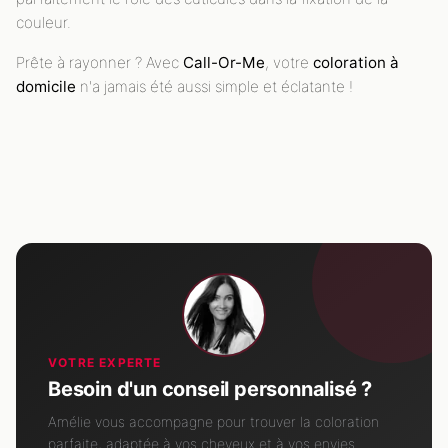
couleur.
Prête à rayonner ? Avec
Call-Or-Me
, votre
coloration à
domicile
n'a jamais été aussi simple et éclatante !
VOTRE EXPERTE
Besoin d'un conseil personnalisé ?
Amélie vous accompagne pour trouver la coloration
parfaite, adaptée à vos cheveux et à vos envies.