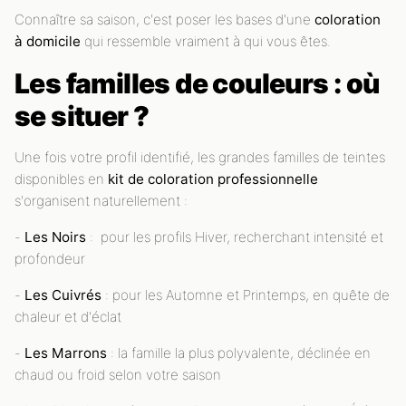
Connaître sa saison, c'est poser les bases d'une
coloration
à domicile
qui ressemble vraiment à qui vous êtes.
Les familles de couleurs : où
se situer ?
Une fois votre profil identifié, les grandes familles de teintes
disponibles en
kit de coloration professionnelle
s'organisent naturellement :
-
Les Noirs
: pour les profils Hiver, recherchant intensité et
profondeur
-
Les Cuivrés
: pour les Automne et Printemps, en quête de
chaleur et d'éclat
-
Les Marrons
: la famille la plus polyvalente, déclinée en
chaud ou froid selon votre saison