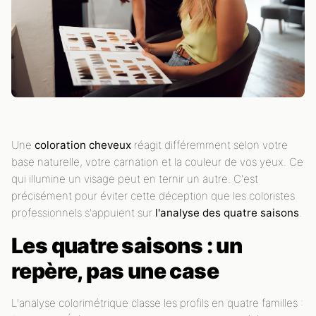
Une
coloration cheveux
réagit différemment selon votre
base naturelle, votre carnation et la couleur de vos yeux. Ce
qui illumine un visage peut en ternir un autre. C'est
précisément pour éviter cette déception que les coloristes
professionnels s'appuient sur
l'analyse des quatre saisons
.
Les quatre saisons : un
repère, pas une case
L'analyse colorimétrique classe les profils en quatre familles :