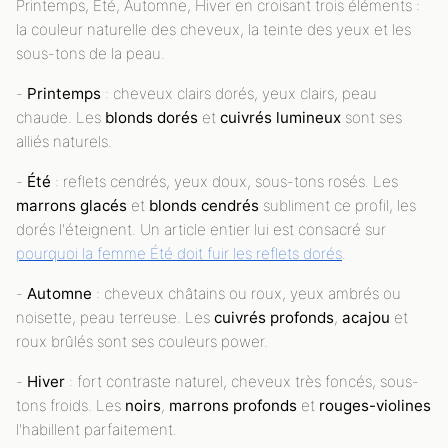
Printemps, Été, Automne, Hiver en croisant trois éléments :
la couleur naturelle des cheveux, la teinte des yeux et les
sous-tons de la peau.
-
Printemps
: cheveux clairs dorés, yeux clairs, peau
chaude. Les
blonds dorés
et
cuivrés
lumineux
sont ses
alliés naturels.
-
Été
: reflets cendrés, yeux doux, sous-tons rosés. Les
marrons glacés
et
blonds cendrés
subliment ce profil, les
dorés l'éteignent. Un article entier lui est consacré sur
pourquoi la femme Été doit fuir les reflets dorés
.
-
Automne
: cheveux châtains ou roux, yeux ambrés ou
noisette, peau terreuse. Les
cuivrés profonds
,
acajou
et
roux brûlés sont ses couleurs power.
-
Hiver
: fort contraste naturel, cheveux très foncés, sous-
tons froids. Les
noirs
,
marrons profonds
et
rouges-violines
l'habillent parfaitement.