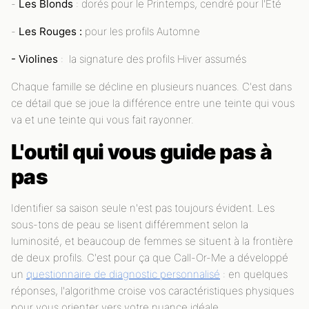
-
Les Blonds
: dorés pour le Printemps, cendré pour l'Été
-
Les Rouges :
pour les profils Automne
- Violines
: la signature des profils Hiver assumés
Chaque famille se décline en plusieurs nuances. C'est dans
ce détail que se joue la différence entre une teinte qui vous
va et une teinte qui vous fait rayonner.
L'outil qui vous guide pas à
pas
Identifier sa saison seule n'est pas toujours évident. Les
sous-tons de peau se lisent différemment selon la
luminosité, et beaucoup de femmes se situent à la frontière
de deux profils. C'est pour ça que Call-Or-Me a développé
un
questionnaire de diagnostic personnalisé
: en quelques
réponses, l'algorithme croise vos caractéristiques physiques
pour vous orienter vers votre nuance idéale.