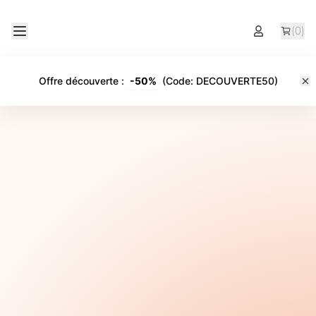
(
0
)
Offre découverte
:
-
50%
(Code:
DECOUVERTE50
)