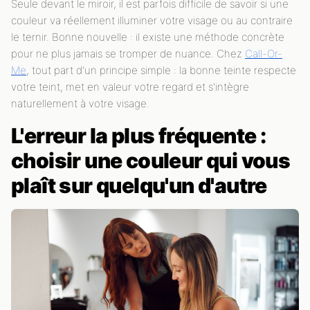
Seule devant le miroir, il est parfois difficile de savoir si une
couleur va réellement illuminer votre visage ou au contraire
le ternir. Bonne nouvelle : il existe une méthode concrète
pour ne plus jamais se tromper de nuance. Chez
Call-Or-
Me
, tout part d'un principe simple : la bonne teinte respecte
votre teint, met en valeur votre regard et s'intègre
naturellement à votre visage.
L'erreur la plus fréquente :
choisir une couleur qui vous
plaît sur quelqu'un d'autre