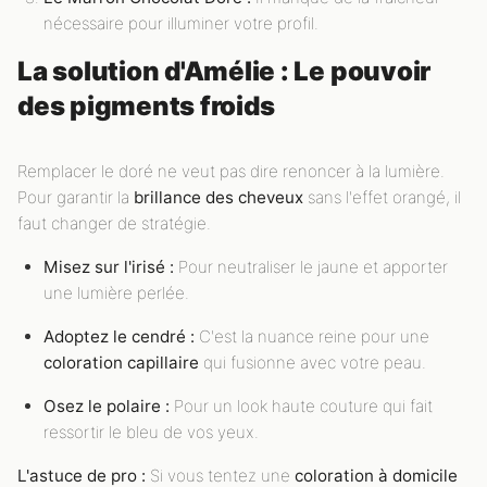
nécessaire pour illuminer votre profil.
La solution d'Amélie : Le pouvoir
des pigments froids
Remplacer le doré ne veut pas dire renoncer à la lumière.
Pour garantir la
brillance des cheveux
sans l'effet orangé, il
faut changer de stratégie.
Misez sur l'irisé :
Pour neutraliser le jaune et apporter
une lumière perlée.
Adoptez le cendré :
C'est la nuance reine pour une
coloration capillaire
qui fusionne avec votre peau.
Osez le polaire :
Pour un look haute couture qui fait
ressortir le bleu de vos yeux.
L'astuce de pro :
Si vous tentez une
coloration à domicile