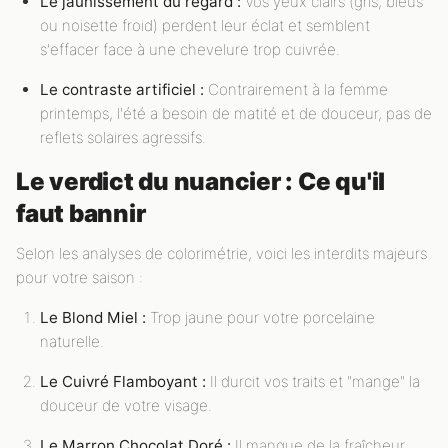
Le jaunissement du regard :
Vos yeux clairs (gris, bleus
ou noisette froid) perdent leur éclat et semblent
s'effacer face à une chevelure trop cuivrée.
Le contraste artificiel :
Contrairement à la femme
printemps, l'été a besoin de matité et de douceur, pas de
reflets solaires agressifs.
Le verdict du nuancier : Ce qu'il
faut bannir
Selon les analyses de colorimétrie, voici les interdits majeurs
pour votre saison :
Le Blond Miel :
Trop jaune pour votre porcelaine
naturelle.
Le Cuivré Flamboyant :
Il durcit vos traits et "mange" la
douceur de votre visage.
Le Marron Chocolat Doré :
Il manque de la fraîcheur