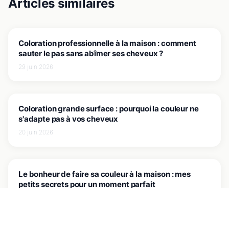
Articles similaires
J'EXPLORE LES ASTUCES
Coloration professionnelle à la maison : comment
sauter le pas sans abîmer ses cheveux ?
29 juin 2026
J'EXPLORE LES ASTUCES
Coloration grande surface : pourquoi la couleur ne
s'adapte pas à vos cheveux
20 juin 2026
J'EXPLORE LES ASTUCES
Le bonheur de faire sa couleur à la maison : mes
petits secrets pour un moment parfait
23 juin 2026