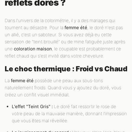
reflets dorés ?
Dans l'univers de la colorimétrie, il y a des mariages qui
tournent au désastre. Pour la
femme été
, le doré n'est pas
un allié, c'est un saboteur. Si vous avez déjà eu cette
sensation de "teint brouillé" ou de mine fatiguée juste après
une
coloration maison
, le coupable est probablement ce
reflet chaud qui s'est invité dans votre chevelure.
Le choc thermique : Froid vs Chaud
La
femme été
possède une peau aux sous-tons
naturellement froids. Quand vous y ajoutez du doré, vous
créez un conflit visuel immédiat.
L'effet "Teint Gris" :
Le doré fait ressortir le rose de
votre peau de la mauvaise manière, donnant l'impression
que vous êtes mal réveillée.