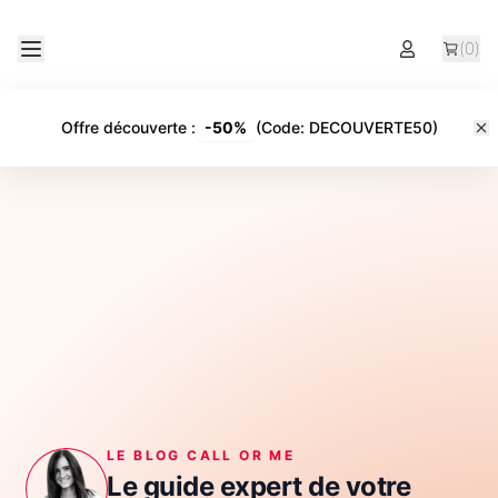
(
0
)
Offre découverte
:
-
50%
(Code:
DECOUVERTE50
)
LE BLOG CALL OR ME
Le guide expert de votre