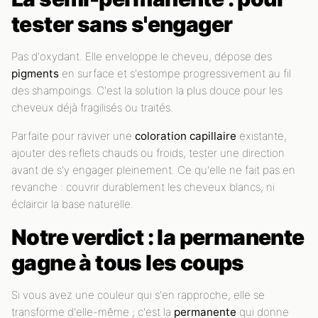
tester sans s'engager
Pas d'oxydant. Elle enveloppe le cheveu, dépose des
pigments
en surface et s'estompe progressivement au fil
des shampoings. C'est la solution la plus douce pour les
cheveux déjà fragilisés ou traités.
Parfaite pour raviver une
coloration capillaire
existante,
ajouter des reflets chauds ou froids, tester une direction
avant de s'y engager pleinement. Ce qu'elle ne fait pas en
revanche : couvrir durablement les cheveux blancs, ni
éclaircir la base naturelle.
Notre verdict : la permanente
gagne à tous les coups
Si vous avez une couleur qui s'en rapproche, elle se
transforme d'elle-même ; c'est la
permanente
qui donne