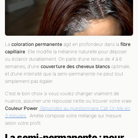
La
coloration permanente
agit en profondeur dans la
fibre
capillaire
. Elle modifie la mélanine naturelle pour déposer
ou éclaircir durablement. On parle d'une tenue de 4 à 6
semaines, d'une
couverture des cheveux blancs
optimale,
et d'une intensité que la semi-permanente ne peut tout
simplement pas égaler.
C'est le bon choix si vous voulez changer vraiment de
nuance, assumer une repousse nette ou trouver votre vraie
Couleur Power
.
Répondez au questionnaire Call-Or-Me en
3 minutes
, Amélie compose votre mélange sur mesure
selon votre profil.
La semi-permanente : pour