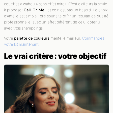
cet effet « wahou » sans effet miroir. C'est d'ailleurs la seule
à proposer
Call-Or-Me
, et ce n'est pas un hasard. Le choix
d'Amélie est simple : elle souhaite offrir un résultat de qualité
professionnelle, avec un effet différent de celui obtenu
avec trois shampoings.
Votre
palette de couleurs
mérite le meilleur.
Commandez
votre kit maintenant
.
Le vrai critère : votre objectif