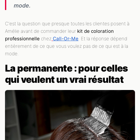
mode.
C'est la question que presque toutes les clientes posent à
Amélie avant de commander leur
kit de coloration
professionnelle
chez
Call-Or-Me
. Et la réponse dépend
entièrement de ce que vous voulez pas de ce qui est à la
mode.
La permanente : pour celles
qui veulent un vrai résultat