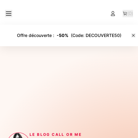
(
0
)
Offre découverte
:
-
50%
(Code:
DECOUVERTE50
)
LE BLOG CALL OR ME