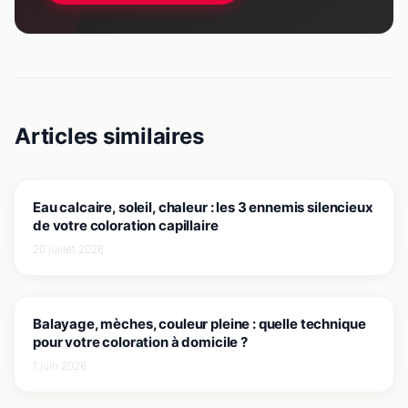
Articles similaires
J'EXPLORE LES CONSEILS & TUTOS
Eau calcaire, soleil, chaleur : les 3 ennemis silencieux
de votre coloration capillaire
20 juillet 2026
J'EXPLORE LES CONSEILS & TUTOS
Balayage, mèches, couleur pleine : quelle technique
pour votre coloration à domicile ?
1 juin 2026