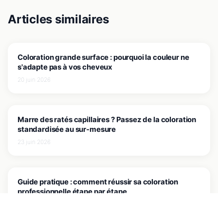
Articles similaires
J'EXPLORE LES ASTUCES
Coloration grande surface : pourquoi la couleur ne
s'adapte pas à vos cheveux
20 juin 2026
J'EXPLORE LES ASTUCES
Marre des ratés capillaires ? Passez de la coloration
standardisée au sur-mesure
23 juin 2026
J'EXPLORE LES ASTUCES
Guide pratique : comment réussir sa coloration
professionnelle étape par étape
29 juin 2026