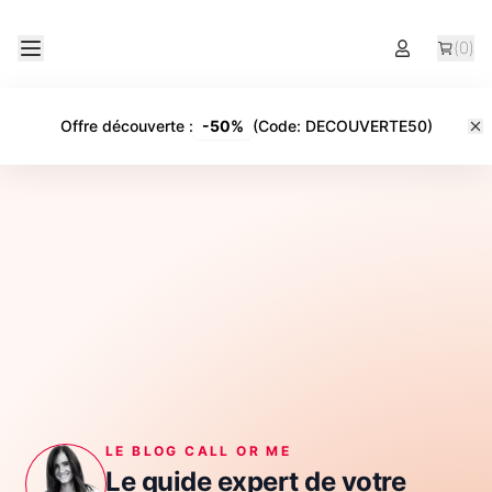
(
0
)
Offre découverte
:
-
50%
(Code:
DECOUVERTE50
)
LE BLOG CALL OR ME
Le guide expert de votre