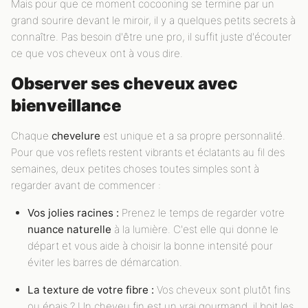
Mais pour que ce moment cocooning se termine par un
grand sourire devant le miroir, il y a quelques petits secrets à
connaître. Pas besoin d'être une pro, il suffit juste d'écouter
ce que vos cheveux ont à vous dire.
Observer ses cheveux avec
bienveillance
Chaque
chevelure
est unique et a sa propre personnalité.
Pour que vos reflets restent vibrants et éclatants au fil des
semaines, deux petites choses toutes simples sont à
regarder avant de commencer :
Vos jolies racines :
Prenez le temps de regarder votre
nuance naturelle
à la lumière. C'est elle qui donne le
départ et vous aide à choisir la bonne intensité pour
éviter les barres de démarcation.
La texture de votre fibre :
Vos cheveux sont plutôt fins
ou épais ? Un cheveu fin est un vrai gourmand, il boit les