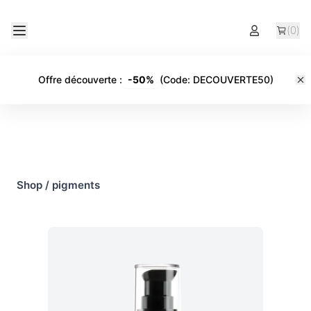
(
0
)
Offre découverte
:
-
50%
(Code:
DECOUVERTE50
)
Shop
/
pigments