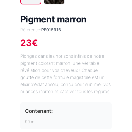
Pigment marron
Référence:
PF015916
23
€
Plongez dans les horizons infinis de notre
pigment colorant marron, une véritable
révélation pour vos cheveux ! Chaque
goutte de cette formule magistrale est un
élixir d'éclat absolu, conçu pour sublimer vos
nuances marron et captiver tous les regards.
Contenant:
90 ml