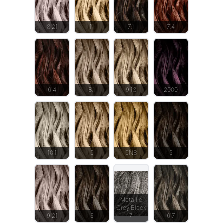
8.21
11
7.1
7.4
6.4
8.1
9.13
2000
10.1
9
9NB
5
Metallic
Grey Black
9.21
6
7
6.7