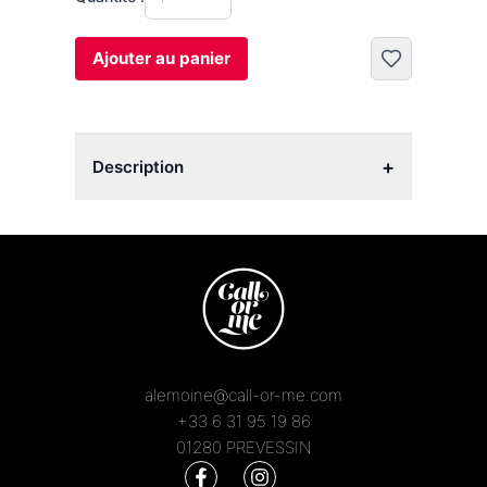
Ajouter au panier
+
Description
alemoine@call-or-me.com
+33 6 31 95 19 86
01280 PREVESSIN