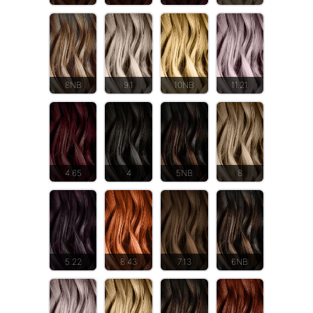
8NB
9.1
10NB
11.21
4.65
4
5NB
8
5.22
8.43
7.13
6NB