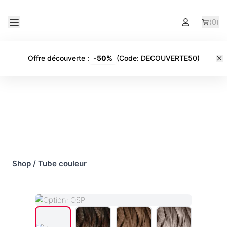
(
0
)
Offre découverte
:
-
50%
(Code:
DECOUVERTE50
)
Shop
/
Tube couleur