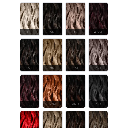
11.11
5NI
9.2
4.661
5.1
9NI
7NI
7.21
5.661
7.34
4NB
410