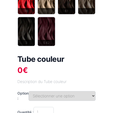
RB
11.10
6.1
7
3
5.62
Tube couleur
0
€
Description du Tube couleur
Option
:
Quantité :