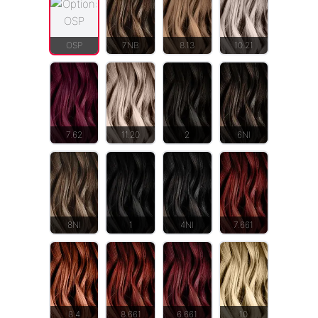
OSP
7NB
8.13
10.21
7.62
11.20
2
6NI
8NI
1
4NI
7.661
8.4
8.661
6.661
10