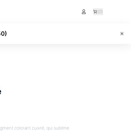
(
0
)
50
)
é
pigment colorant cuivré, qui sublime