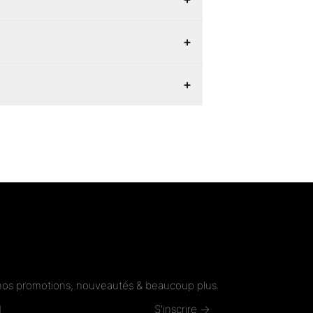
+
+
nos promotions, nouveautés & beaucoup plus.
S'inscrire →