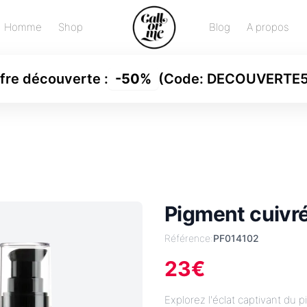
Homme
Shop
Blog
A propos
fre découverte
:
-
50%
(Code:
DECOUVERTE
Pigment cuivr
Référence:
PF014102
23
€
Explorez l'éclat captivant du 