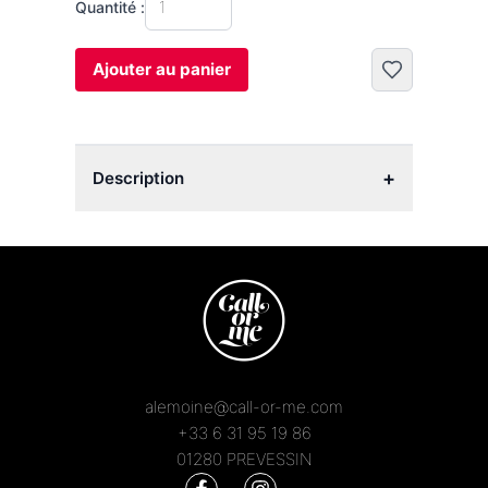
Quantité :
Ajouter au panier
+
Description
alemoine@call-or-me.com
+33 6 31 95 19 86
01280 PREVESSIN