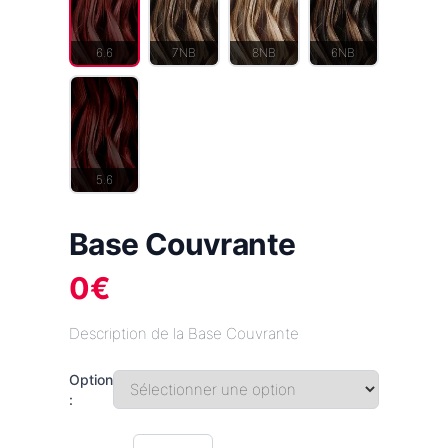
6.6
7NB
8NB
6NB
5.6
Base Couvrante
0
€
Description de la Base Couvrante
Option
: