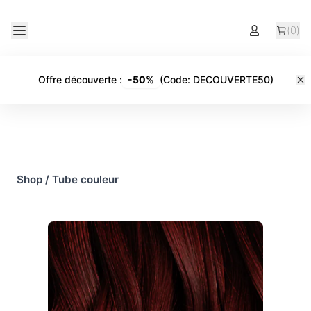
(
0
)
Offre découverte
:
-
50%
(Code:
DECOUVERTE50
)
Shop
/
Tube couleur