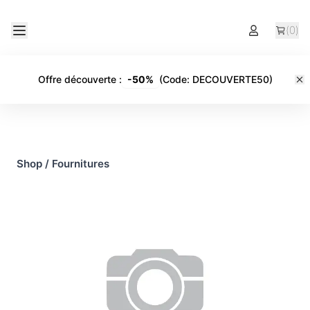
(
0
)
Offre découverte
:
-
50%
(Code:
DECOUVERTE50
)
Shop
/
Fournitures