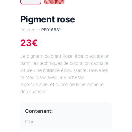
Pigment rose
Référence:
PF016831
23
€
Le pigment colorant Rose, éclat d'exception
parmi les techniques de coloration capillaire,
infuse une brillance éblouissante, ravive les
teintes roses avec une richesse
incomparable, et consolide la persistance
des nuances.
Contenant:
90 ml