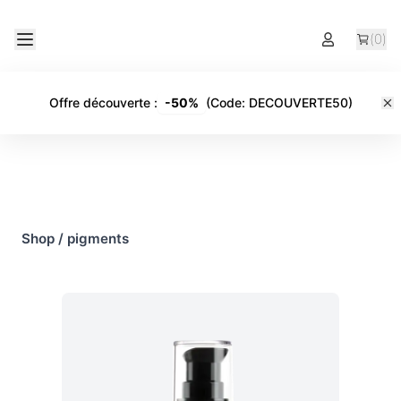
(
0
)
Offre découverte
:
-
50%
(Code:
DECOUVERTE50
)
Shop
/
pigments