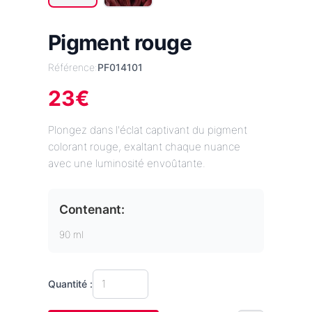
Pigment rouge
Référence:
PF014101
23
€
Plongez dans l'éclat captivant du pigment
colorant rouge, exaltant chaque nuance
avec une luminosité envoûtante.
Contenant:
90 ml
Quantité :