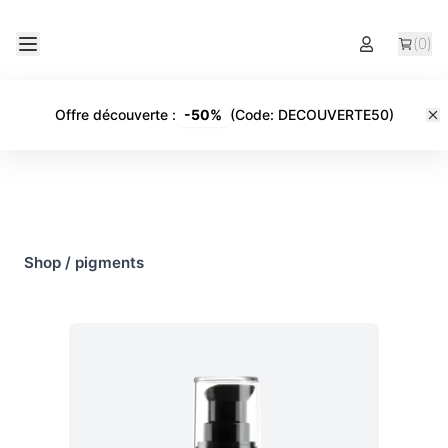
(
0
)
Offre découverte
:
-
50%
(Code:
DECOUVERTE50
)
Shop
/
pigments