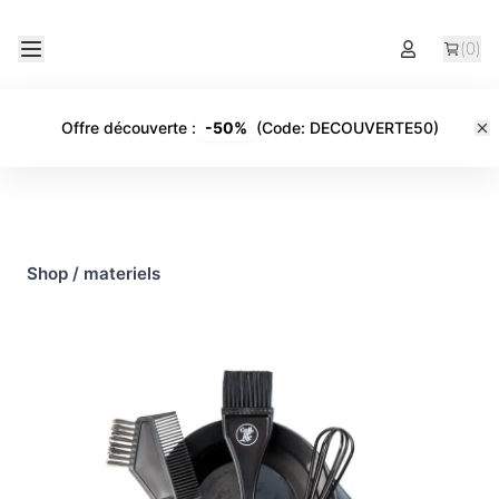
(
0
)
Offre découverte
:
-
50%
(Code:
DECOUVERTE50
)
Shop
/
materiels