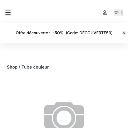
(
0
)
Offre découverte
:
-
50%
(Code:
DECOUVERTE50
)
Shop
/
Tube couleur