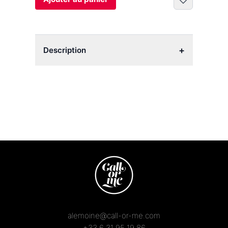
+
Description
alemoine@call-or-me.com
+33 6 31 95 19 86