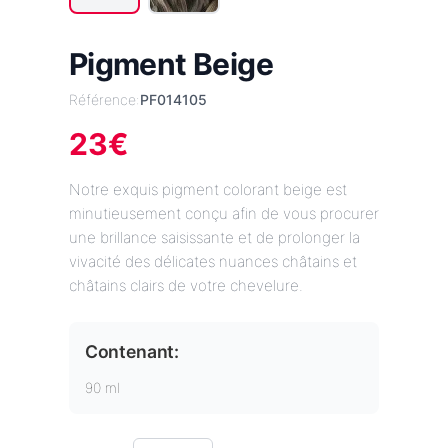
Pigment Beige
Référence:
PF014105
23
€
Notre exquis pigment colorant beige est
minutieusement conçu afin de vous procurer
une brillance saisissante et de prolonger la
vivacité des délicates nuances châtains et
châtains clairs de votre chevelure.
Contenant:
90 ml