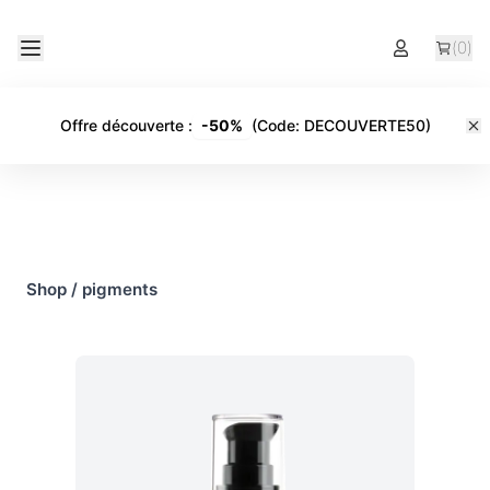
(
0
)
Offre découverte
:
-
50%
(Code:
DECOUVERTE50
)
Shop
/
pigments