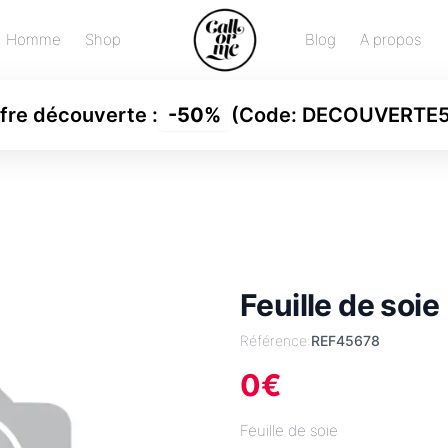
Homme
Shop
Blog
A propos
fre découverte
:
-
50%
(Code:
DECOUVERTE
Feuille de soie
Référence:
REF45678
0
€
Feuille de soie