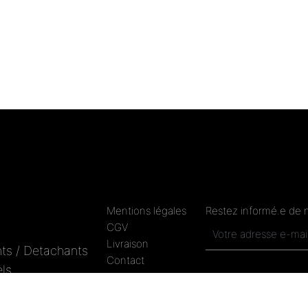
Mentions légales
Restez informé.e de 
CGV
Livraison
ts / Detachants
Contact
ls