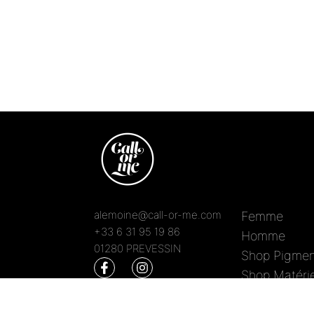
alemoine@call-or-me.com
Femme
+33 6 31 95 19 86
Homme
01280 PREVESSIN
Shop Pigmen
Shop Matérie
Blog