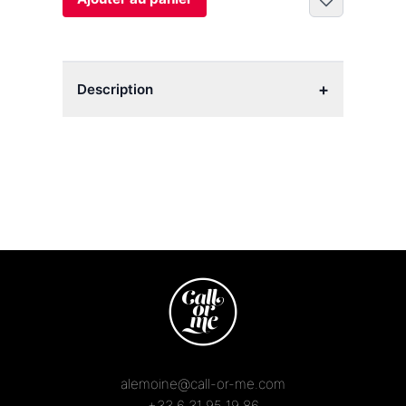
+
Description
alemoine@call-or-me.com
+33 6 31 95 19 86