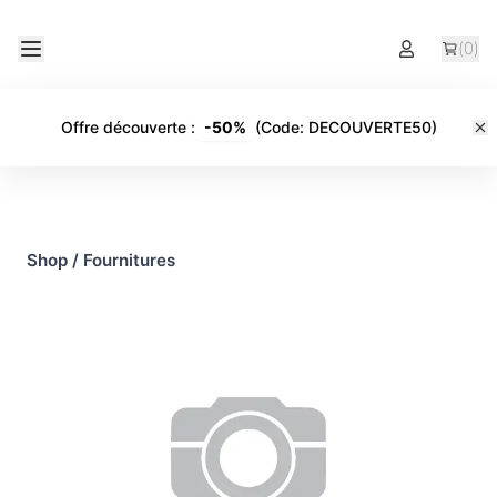
(
0
)
Offre découverte
:
-
50%
(Code:
DECOUVERTE50
)
Shop
/
Fournitures