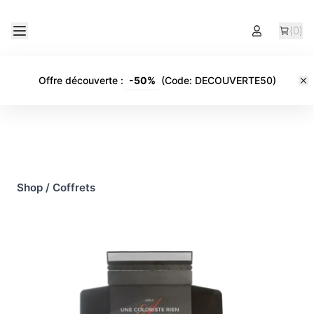
(
0
)
Offre découverte
:
-
50%
(Code:
DECOUVERTE50
)
Shop
/
Coffrets