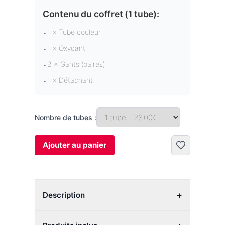
Contenu du coffret (
1 tube
):
1 × Tube couleur
•
1 × Oxydant
•
2 × Gants (paires)
•
1 × Détachant
•
Nombre de tubes :
Ajouter au panier
+
Description