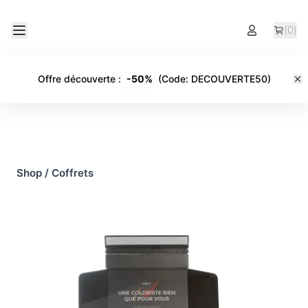
(
0
)
Offre découverte
:
-
50%
(Code:
DECOUVERTE50
)
Shop
/
Coffrets