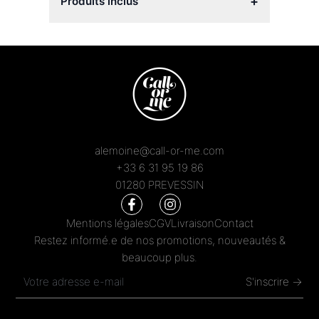
+
Produits inclus
alemoine@call-or-me.com
+33 6 31 95 19 86
01280 PREVESSIN
Mentions légales
CGV
Livraison
Contact
Restez informé.e de nos promotions, nouveautés &
beaucoup plus.
S'inscrire →