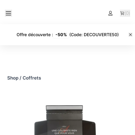
(
0
)
Offre découverte
:
-
50%
(Code:
DECOUVERTE50
)
Shop
/
Coffrets