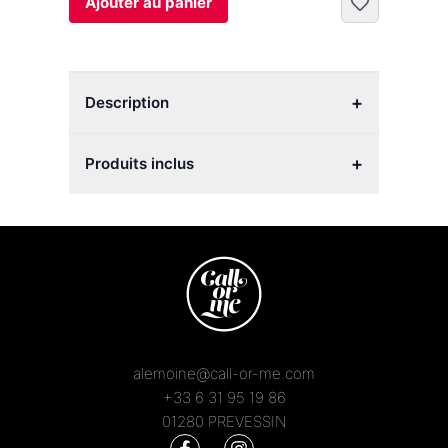
Ajouter au panier
+
Description
+
Produits inclus
alemoine@call-or-me.com
+33 6 31 95 19 86
01280 PREVESSIN