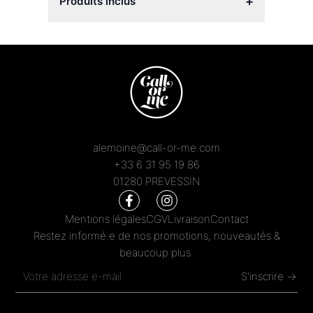
+
Produits inclus
alemoine@call-or-me.com
+33 6 31 95 19 86
01280 PREVESSIN
Mentions légales
CGV
Livraison
Contact
Restez informé.e de nos promotions, nouveautés &
beaucoup plus.
S'inscrire →