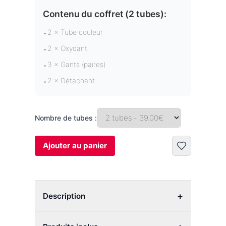
Contenu du coffret (
2 tubes
):
2 × Tube couleur
•
2 × Oxydant
•
3 × Gants (paires)
•
2 × Détachant
•
Nombre de tubes :
Ajouter au panier
+
Description