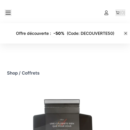
(
0
)
Offre découverte
:
-
50%
(Code:
DECOUVERTE50
)
Shop
/
Coffrets