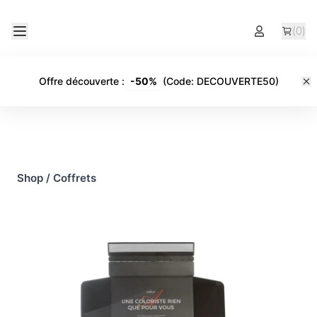
(
0
)
Offre découverte
:
-
50%
(Code:
DECOUVERTE50
)
Shop
/
Coffrets