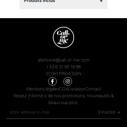
+
Produits inclus
alemoine@call-or-me.com
+33 6 31 95 19 86
01280 PREVESSIN
Mentions légales
CGV
Livraison
Contact
Restez informé.e de nos promotions, nouveautés &
beaucoup plus.
S'inscrire →