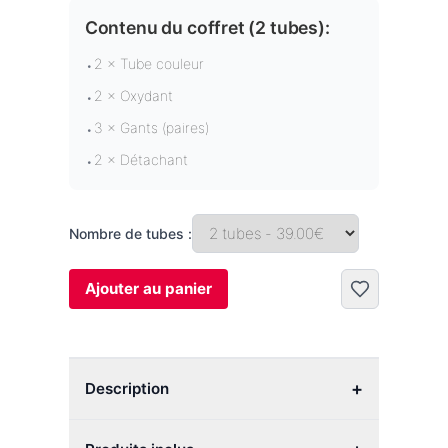
Contenu du coffret (
2 tubes
):
2 × Tube couleur
•
2 × Oxydant
•
3 × Gants (paires)
•
2 × Détachant
•
Nombre de tubes :
Ajouter au panier
+
Description