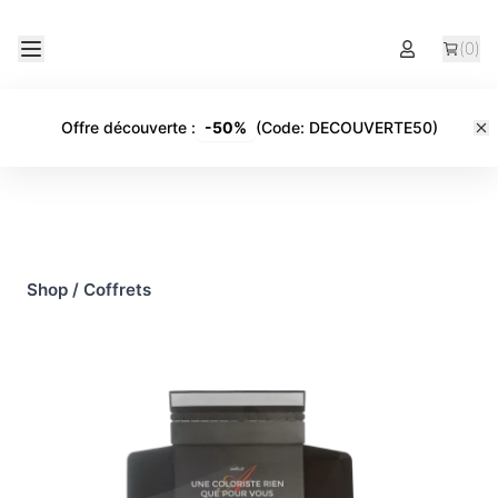
(
0
)
Offre découverte
:
-
50%
(Code:
DECOUVERTE50
)
Shop
/
Coffrets