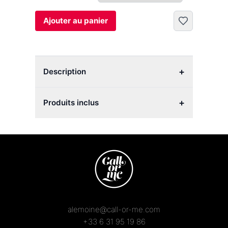
Ajouter au panier
+
Description
+
Produits inclus
alemoine@call-or-me.com
+33 6 31 95 19 86