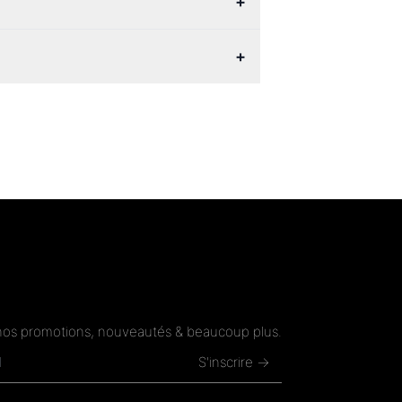
+
+
nos promotions, nouveautés & beaucoup plus.
S'inscrire →