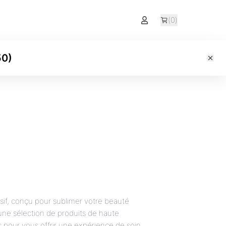
(
0
)
50
)
sif, conçu pour sublimer votre beauté
ne sélection de produits de haute
s pour vous offrir une expérience de soin