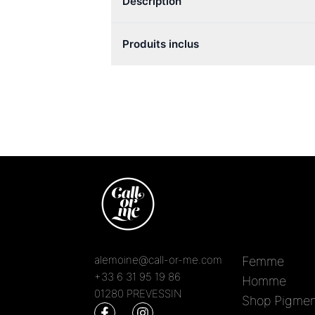
Description
Produits inclus
alemoine@call-or-me.com
Femme
+33 6 31 95 19 86
Homme
01280 PREVESSIN
Shop Pigmen