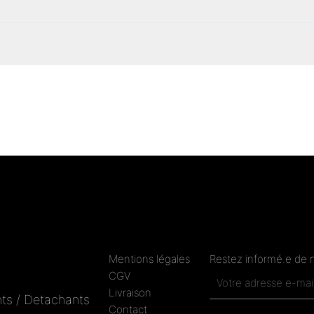
Mentions légales
Restez informé.e de 
CGV
Livraison
ts / Detachants
Contact