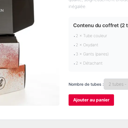
inégalée.
Contenu du coffret (
2 
2 × Tube couleur
•
2 × Oxydant
•
3 × Gants (paires)
•
2 × Détachant
•
Nombre de tubes :
Ajouter au panier