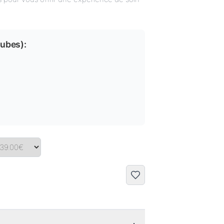
tubes
):