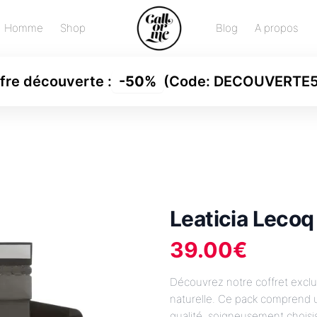
Homme
Shop
Blog
A propos
fre découverte
:
-
50%
(Code:
DECOUVERTE
Leaticia Lecoq
39.00
€
Découvrez notre coffret exclu
naturelle. Ce pack comprend u
qualité, soigneusement choisi