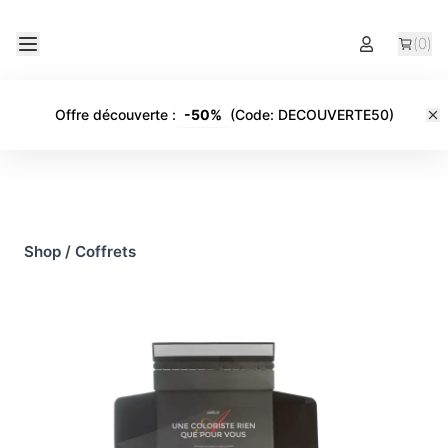
(
0
)
Offre découverte
:
-
50%
(Code:
DECOUVERTE50
)
Shop
/
Coffrets