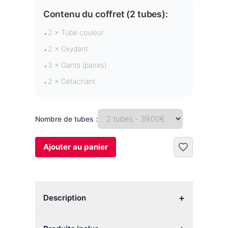
Contenu du coffret (
2 tubes
):
2 × Tube couleur
•
2 × Oxydant
•
3 × Gants (paires)
•
2 × Détachant
•
Nombre de tubes :
Ajouter au panier
+
Description