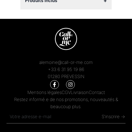
+
Produits inclus
alemoine@call-or-me.com
+33 6 31 95 19 86
01280 PREVESSIN
Mentions légales
CGV
Livraison
Contact
Restez informé.e de nos promotions, nouveautés &
beaucoup plus.
S'inscrire →