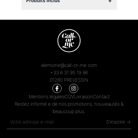
+
Produits inclus
alemoine@call-or-me.com
+33 6 31 95 19 86
01280 PREVESSIN
Mentions légales
CGV
Livraison
Contact
Restez informé.e de nos promotions, nouveautés &
beaucoup plus.
S'inscrire →