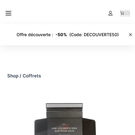
(
0
)
Offre découverte
:
-
50%
(Code:
DECOUVERTE50
)
Shop
/
Coffrets