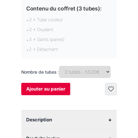
Contenu du coffret (
3 tubes
):
3 × Tube couleur
•
3 × Oxydant
•
3 × Gants (paires)
•
2 × Détachant
•
Nombre de tubes :
Ajouter au panier
+
Description