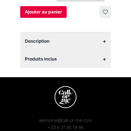
Ajouter au panier
+
Description
+
Produits inclus
alemoine@call-or-me.com
+33 6 31 95 19 86