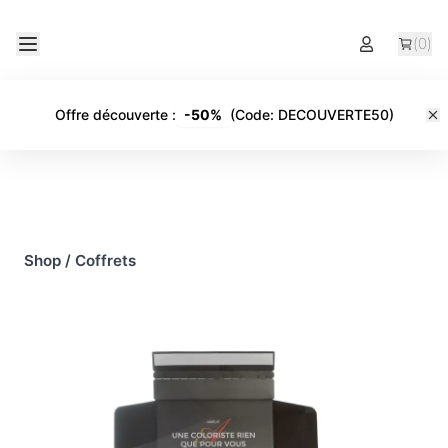
(
0
)
Offre découverte
:
-
50%
(Code:
DECOUVERTE50
)
Shop
/
Coffrets