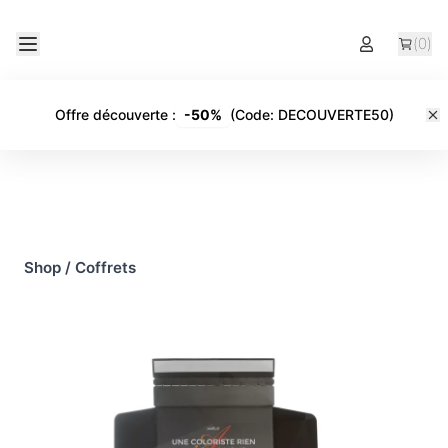
(
0
)
Offre découverte
:
-
50%
(Code:
DECOUVERTE50
)
Shop
/
Coffrets