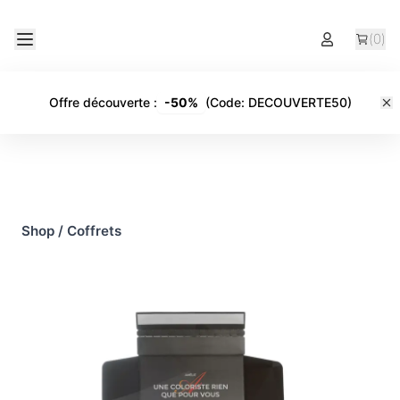
(
0
)
Offre découverte
:
-
50%
(Code:
DECOUVERTE50
)
Shop
/
Coffrets