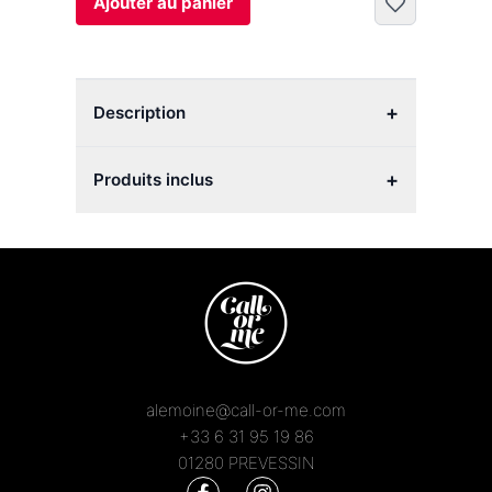
Ajouter au panier
+
Description
+
Produits inclus
alemoine@call-or-me.com
+33 6 31 95 19 86
01280 PREVESSIN