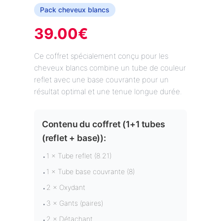
Pack cheveux blancs
39.00
€
Ce coffret spécialement conçu pour les
cheveux blancs combine un tube de couleur
reflet avec une base couvrante pour un
résultat optimal et une tenue longue durée.
Contenu du coffret (
1+1 tubes
(reflet + base)
):
1 × Tube reflet (8.21)
•
1 × Tube base couvrante (8)
•
2 × Oxydant
•
3 × Gants (paires)
•
2 × Détachant
•