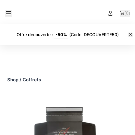
(
0
)
Offre découverte
:
-
50%
(Code:
DECOUVERTE50
)
Shop
/
Coffrets