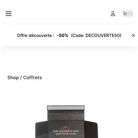
(
0
)
Offre découverte
:
-
50%
(Code:
DECOUVERTE50
)
Shop
/
Coffrets