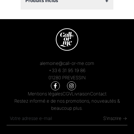
+
Produits inclus
alemoine@call-or-me.com
+33 6 31 95 19 86
01280 PREVESSIN
Mentions légales
CGV
Livraison
Contact
Restez informé.e de nos promotions, nouveautés &
beaucoup plus.
S'inscrire →