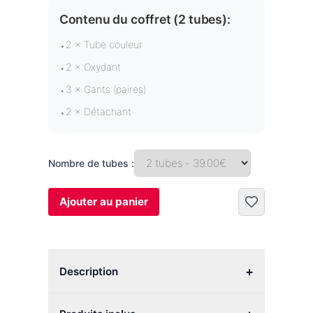
Contenu du coffret (
2 tubes
):
2 × Tube couleur
•
2 × Oxydant
•
3 × Gants (paires)
•
2 × Détachant
•
Nombre de tubes :
Ajouter au panier
+
Description