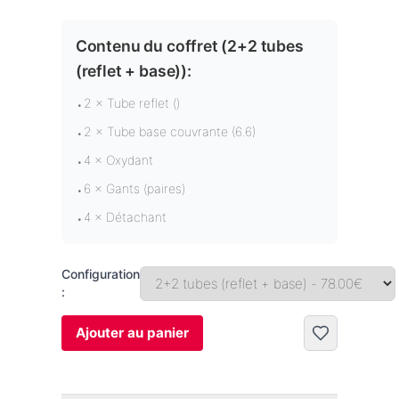
Contenu du coffret (
2+2 tubes
(reflet + base)
):
2 × Tube reflet ()
•
2 × Tube base couvrante (6.6)
•
4 × Oxydant
•
6 × Gants (paires)
•
4 × Détachant
•
Configuration
:
Ajouter au panier