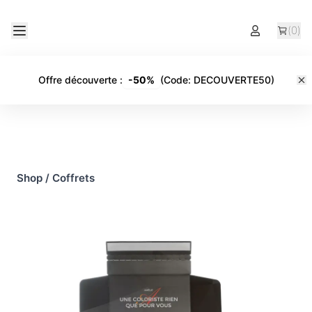
(
0
)
Offre découverte
:
-
50%
(Code:
DECOUVERTE50
)
Shop
/
Coffrets