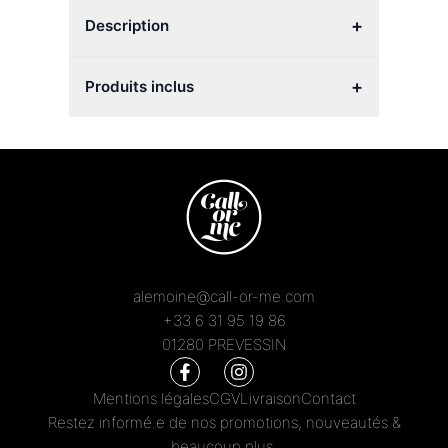
+
Description
+
Produits inclus
alemoine@call-or-me.com
+33 6 31 95 19 86
01280 PREVESSIN
Mentions légales
CGV
Livraison
Contact
Restez informé.e de nos promotions, nouveautés &
beaucoup plus.