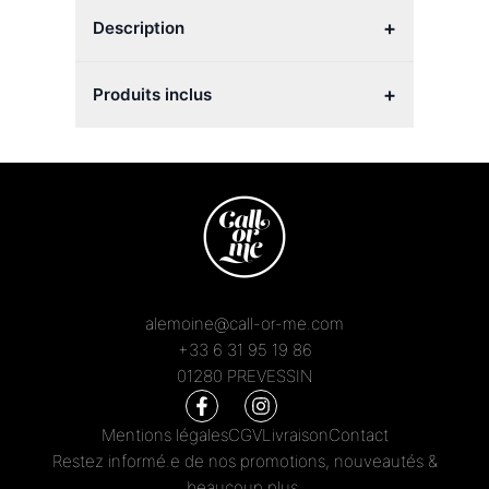
+
Description
+
Produits inclus
alemoine@call-or-me.com
+33 6 31 95 19 86
01280 PREVESSIN
Mentions légales
CGV
Livraison
Contact
Restez informé.e de nos promotions, nouveautés &
beaucoup plus.