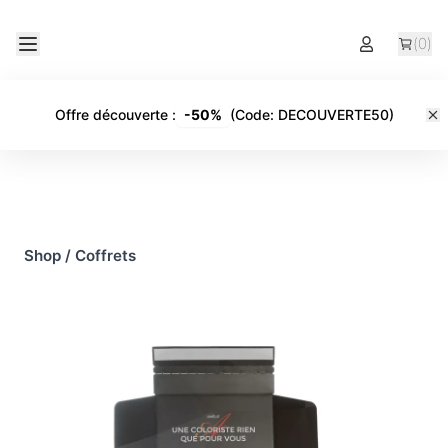
(
0
)
Offre découverte
:
-
50%
(Code:
DECOUVERTE50
)
Shop
/
Coffrets