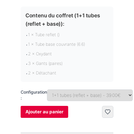
Contenu du coffret (
1+1 tubes
(reflet + base)
):
1 × Tube reflet ()
•
1 × Tube base couvrante (6.6)
•
2 × Oxydant
•
3 × Gants (paires)
•
2 × Détachant
•
Configuration
:
Ajouter au panier