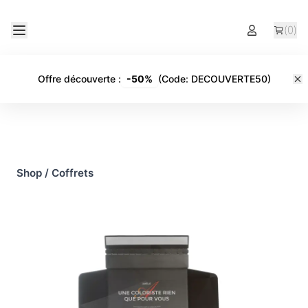
(
0
)
Offre découverte
:
-
50%
(Code:
DECOUVERTE50
)
Shop
/
Coffrets