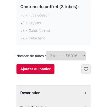
Contenu du coffret (
3 tubes
):
3 × Tube couleur
•
3 × Oxydant
•
3 × Gants (paires)
•
2 × Détachant
•
Nombre de tubes :
Ajouter au panier
+
Description