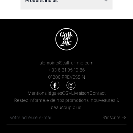
+
Produits inclus
alemoine@call-or-me.com
+33 6 31 95 19 86
01280 PREVESSIN
Mentions légales
CGV
Livraison
Contact
Restez informé.e de nos promotions, nouveautés &
beaucoup plus.
S'inscrire →