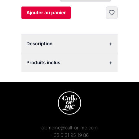
Ajouter au panier
+
Description
+
Produits inclus
alemoine@call-or-me.com
+33 6 31 95 19 86