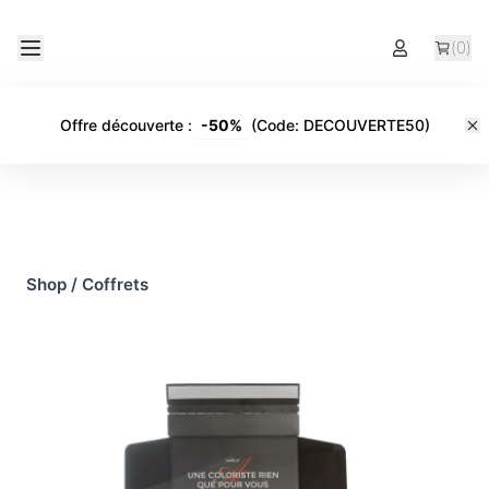
(
0
)
Offre découverte
:
-
50%
(Code:
DECOUVERTE50
)
Shop
/
Coffrets