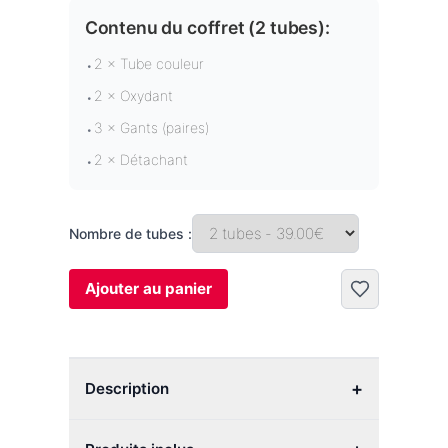
Contenu du coffret (
2 tubes
):
2 × Tube couleur
•
2 × Oxydant
•
3 × Gants (paires)
•
2 × Détachant
•
Nombre de tubes :
Ajouter au panier
+
Description