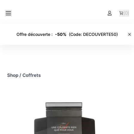
(
0
)
Offre découverte
:
-
50%
(Code:
DECOUVERTE50
)
Shop
/
Coffrets