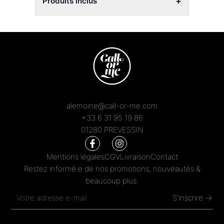
+
Produits inclus
alemoine@call-or-me.com
+33 6 31 95 19 86
01280 PREVESSIN
Mentions légales
CGV
Livraison
Contact
Restez informé.e de nos promotions, nouveautés &
beaucoup plus.
S'inscrire →