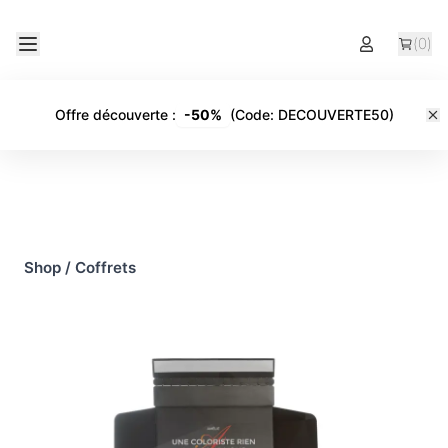
(
0
)
Offre découverte
:
-
50%
(Code:
DECOUVERTE50
)
Shop
/
Coffrets