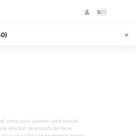
(
0
)
50
)
sif, conçu pour sublimer votre beauté
ne sélection de produits de haute
s pour vous offrir une expérience de soin