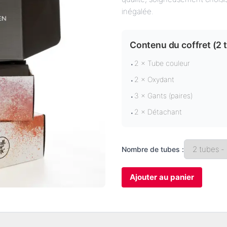
inégalée.
Contenu du coffret (
2 
2 × Tube couleur
•
2 × Oxydant
•
3 × Gants (paires)
•
2 × Détachant
•
Nombre de tubes :
Ajouter au panier