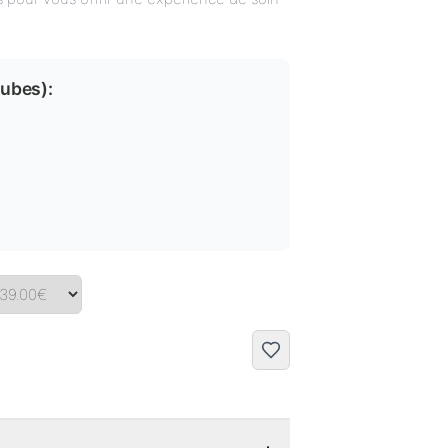
tubes
):