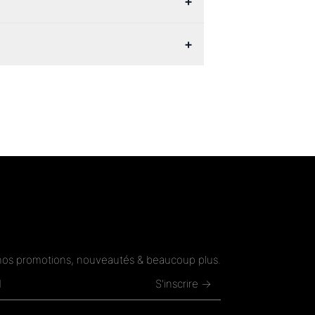
+
+
nos promotions, nouveautés & beaucoup plus.
S'inscrire →