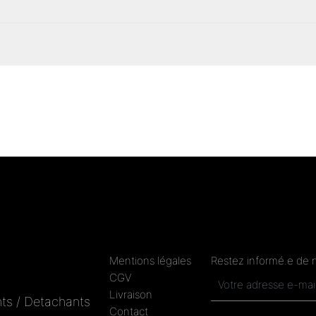
Mentions légales
Restez informé.e de 
CGV
Livraison
ts / Detachants
Contact