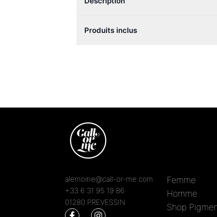
Description
Produits inclus
alemoine@call-or-me.com
Femme
+33 6 31 95 19 86
Homme
01280 PREVESSIN
Shop Pigmen