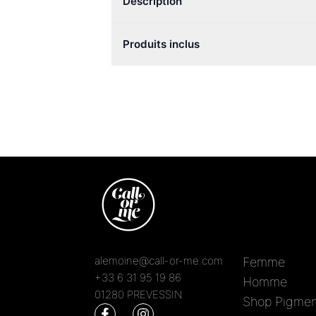
Description
Produits inclus
alemoine@call-or-me.com
Femme
+33 6 31 95 19 86
Homme
01280 PREVESSIN
Shop Pigmen