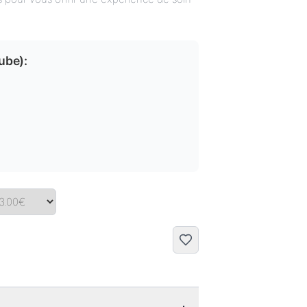
tube
):