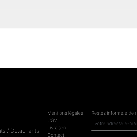
Mentions légales
Restez informé.e de 
CGV
Livraison
ts / Detachants
Contact