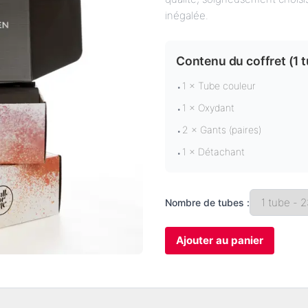
inégalée.
Contenu du coffret (
1 
1 × Tube couleur
•
1 × Oxydant
•
2 × Gants (paires)
•
1 × Détachant
•
Nombre de tubes :
Ajouter au panier