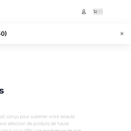
(
0
)
50
)
s
sif, conçu pour sublimer votre beauté
ne sélection de produits de haute
s pour vous offrir une expérience de soin