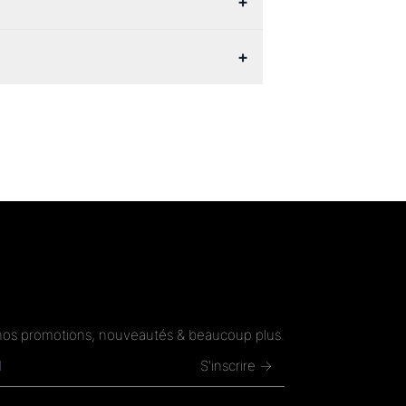
+
+
nos promotions, nouveautés & beaucoup plus.
S'inscrire →