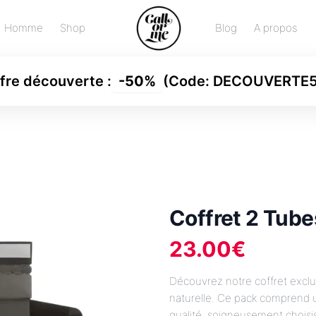
Homme
Shop
Blog
A propos
fre découverte
:
-
50%
(Code:
DECOUVERTE
Coffret 2 Tube
23.00
€
Découvrez notre coffret exclu
naturelle. Ce pack comprend u
qualité, soigneusement choisi