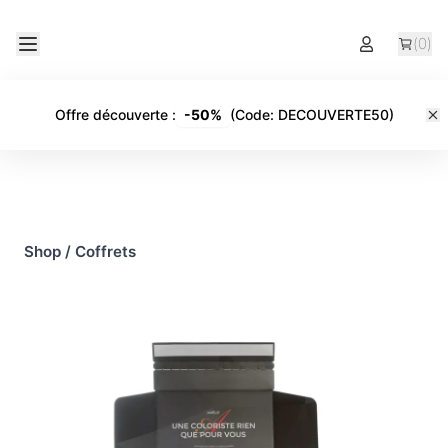
(
0
)
Offre découverte
:
-
50%
(Code:
DECOUVERTE50
)
Shop
/
Coffrets