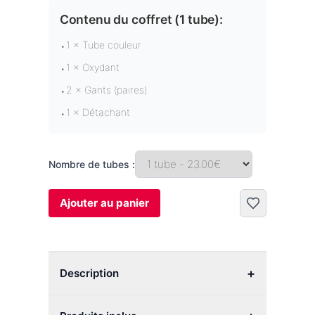
Contenu du coffret (
1 tube
):
1 × Tube couleur
•
1 × Oxydant
•
2 × Gants (paires)
•
1 × Détachant
•
Nombre de tubes :
Ajouter au panier
+
Description