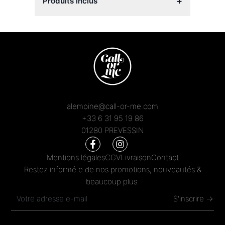
+
Produits inclus
alemoine@call-or-me.com
+33 6 31 95 19 86
01280 PREVESSIN
Mentions légales
CGV
Livraison
Contact
Restez informé.e de nos promotions, nouveautés &
beaucoup plus.
S'inscrire →