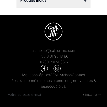
+
Produits inclus
alemoine@call-or-me.com
+33 6 31 95 19 86
01280 PREVESSIN
Mentions légales
CGV
Livraison
Contact
Restez informé.e de nos promotions, nouveautés &
beaucoup plus.
S'inscrire →