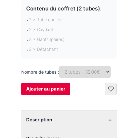
Contenu du coffret (
2 tubes
):
2 × Tube couleur
•
2 × Oxydant
•
3 × Gants (paires)
•
2 × Détachant
•
Nombre de tubes :
Ajouter au panier
+
Description