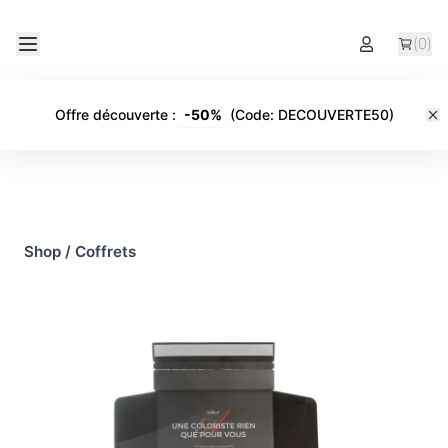
(
0
)
Offre découverte
:
-
50%
(Code:
DECOUVERTE50
)
Shop
/
Coffrets