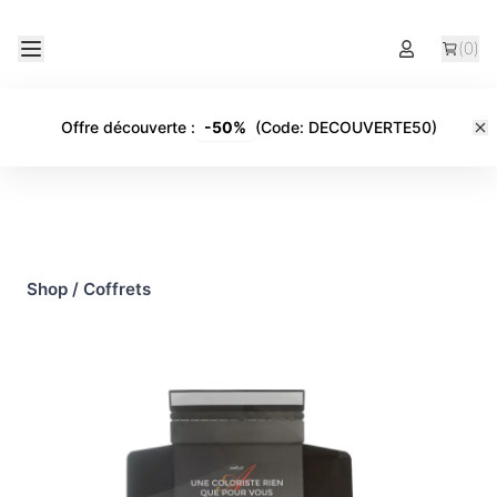
(
0
)
Offre découverte
:
-
50%
(Code:
DECOUVERTE50
)
Shop
/
Coffrets