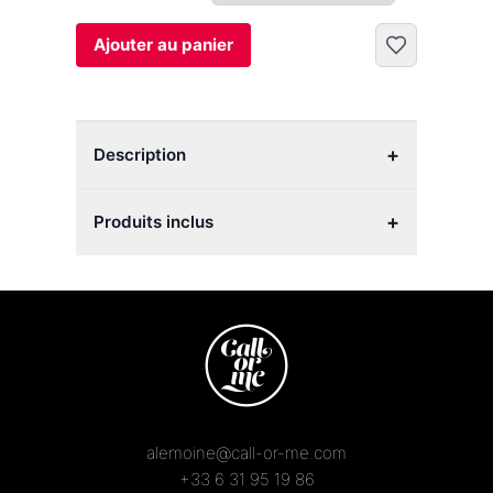
Ajouter au panier
+
Description
+
Produits inclus
alemoine@call-or-me.com
+33 6 31 95 19 86