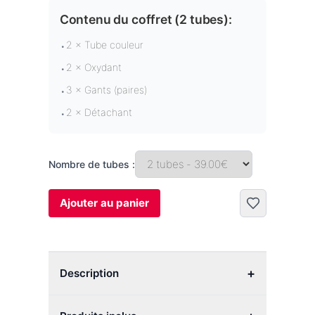
Contenu du coffret (
2 tubes
):
2 × Tube couleur
•
2 × Oxydant
•
3 × Gants (paires)
•
2 × Détachant
•
Nombre de tubes :
Ajouter au panier
+
Description