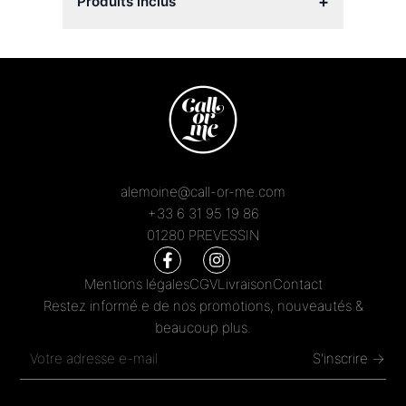
+
Produits inclus
alemoine@call-or-me.com
+33 6 31 95 19 86
01280 PREVESSIN
Mentions légales
CGV
Livraison
Contact
Restez informé.e de nos promotions, nouveautés &
beaucoup plus.
S'inscrire →