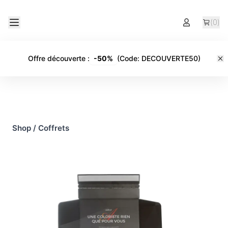
(
0
)
Offre découverte
:
-
50%
(Code:
DECOUVERTE50
)
Shop
/
Coffrets