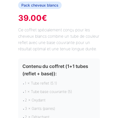
Pack cheveux blancs
39.00
€
Ce coffret spécialement conçu pour les
cheveux blancs combine un tube de couleur
reflet avec une base couvrante pour un
résultat optimal et une tenue longue durée.
Contenu du coffret (
1+1 tubes
(reflet + base)
):
1 × Tube reflet (5.1)
•
1 × Tube base couvrante (5)
•
2 × Oxydant
•
3 × Gants (paires)
•
2 × Détachant
•