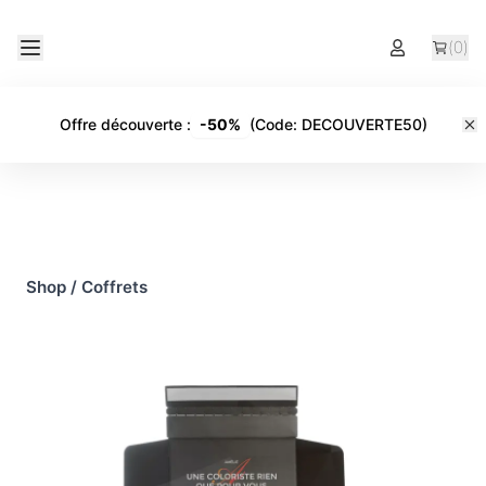
(
0
)
Offre découverte
:
-
50%
(Code:
DECOUVERTE50
)
Shop
/
Coffrets