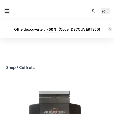
(
0
)
Offre découverte
:
-
50%
(Code:
DECOUVERTE50
)
Shop
/
Coffrets