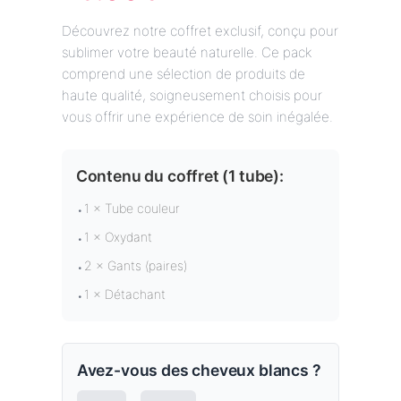
Découvrez notre coffret exclusif, conçu pour
sublimer votre beauté naturelle. Ce pack
comprend une sélection de produits de
haute qualité, soigneusement choisis pour
vous offrir une expérience de soin inégalée.
Contenu du coffret (
1 tube
):
1 × Tube couleur
•
1 × Oxydant
•
2 × Gants (paires)
•
1 × Détachant
•
Avez-vous des cheveux blancs ?