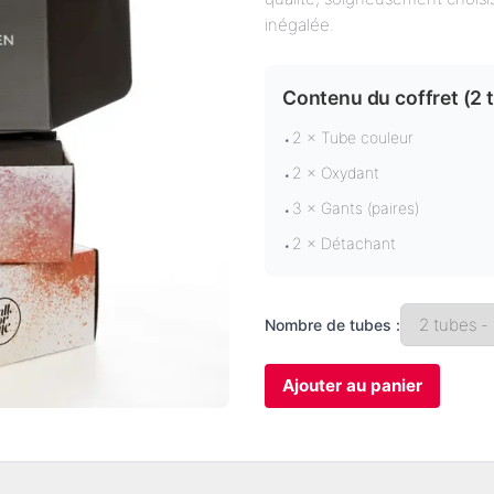
inégalée.
Contenu du coffret (
2 
2 × Tube couleur
•
2 × Oxydant
•
3 × Gants (paires)
•
2 × Détachant
•
Nombre de tubes :
Ajouter au panier