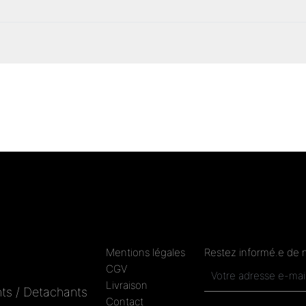
Mentions légales
Restez informé.e de 
CGV
Livraison
ts / Detachants
Contact