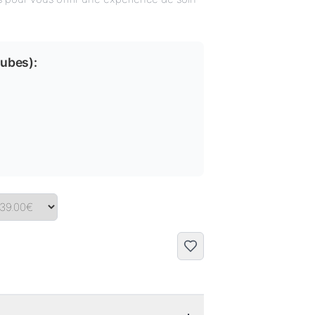
tubes
):