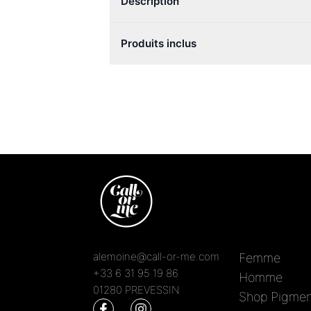
Description
Produits inclus
alemoine@call-or-me.com
Femme
+33 6 31 95 19 86
Homme
01280 PREVESSIN
Shop Pigmen