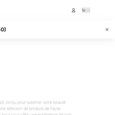
(
0
)
50
)
sif, conçu pour sublimer votre beauté
ne sélection de produits de haute
s pour vous offrir une expérience de soin