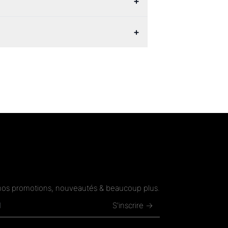
+
+
nos promotions, nouveautés & beaucoup plus.
S'inscrire →