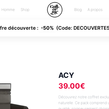
Homme
Shop
Blog
A propos
fre découverte
:
-
50%
(Code:
DECOUVERTE
ACY
39.00
€
Découvrez notre coffret exclu
naturelle. Ce pack comprend u
qualité, soigneusement choisi