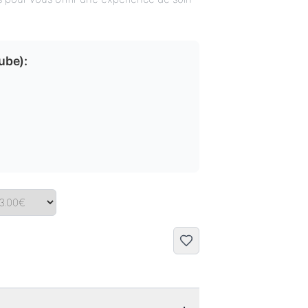
tube
):