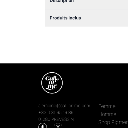
Description
Produits inclus
alemoine@call-or-me.com
Femme
+33 6 31 95 19 86
Homme
01280 PREVESSIN
Shop Pigmen