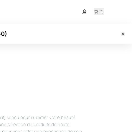
(
0
)
50
)
sif, conçu pour sublimer votre beauté
ne sélection de produits de haute
s pour vous offrir une expérience de soin