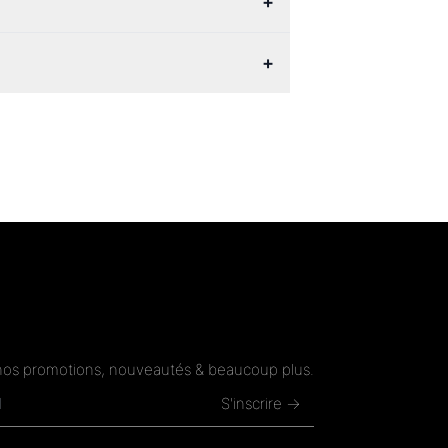
+
+
nos promotions, nouveautés & beaucoup plus.
S'inscrire →