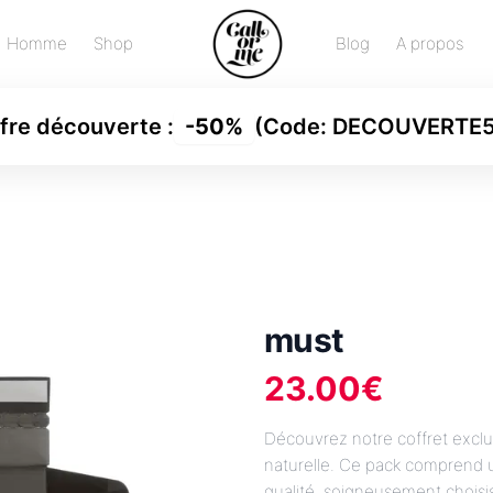
Homme
Shop
Blog
A propos
fre découverte
:
-
50%
(Code:
DECOUVERTE
must
23.00
€
Découvrez notre coffret exclu
naturelle. Ce pack comprend u
qualité, soigneusement choisi