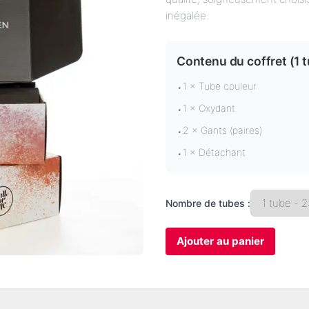
inégalée.
Contenu du coffret (
1 
1 × Tube couleur
•
1 × Oxydant
•
2 × Gants (paires)
•
1 × Détachant
•
Nombre de tubes :
Ajouter au panier