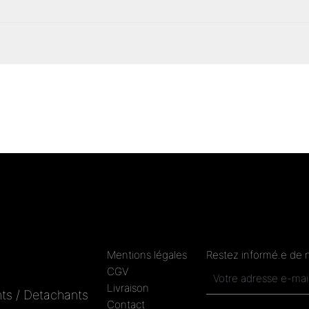
Mentions légales
Restez informé.e de 
CGV
Livraison
ts / Detachants
Contact