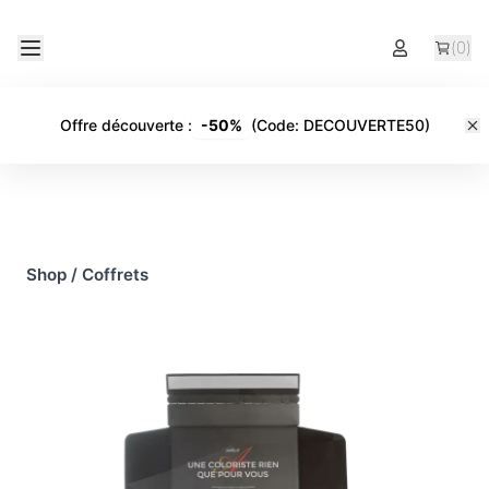
(
0
)
Offre découverte
:
-
50%
(Code:
DECOUVERTE50
)
Shop
/
Coffrets