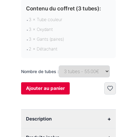
Contenu du coffret (
3 tubes
):
3 × Tube couleur
•
3 × Oxydant
•
3 × Gants (paires)
•
2 × Détachant
•
Nombre de tubes :
Ajouter au panier
+
Description