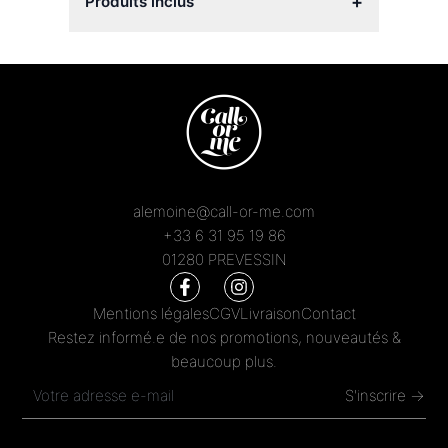
+
Produits inclus
alemoine@call-or-me.com
+33 6 31 95 19 86
01280 PREVESSIN
Mentions légales
CGV
Livraison
Contact
Restez informé.e de nos promotions, nouveautés &
beaucoup plus.
S'inscrire →